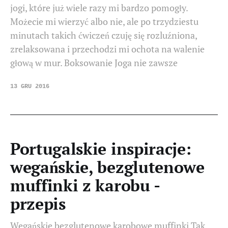
jogi, które już wiele razy mi bardzo pomogły.
Możecie mi wierzyć albo nie, ale po trzydziestu
minutach takich ćwiczeń czuję się rozluźniona,
zrelaksowana i przechodzi mi ochota na walenie
głową w mur. Boksowanie Joga nie zawsze
13 GRU 2016
Portugalskie inspiracje:
wegańskie, bezglutenowe
muffinki z karobu -
przepis
Wegańskie bezglutenowe karobowe muffinki Tak