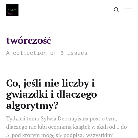
twórczość
A collection of 6 issues
Co, jeśli nie liczby i
gwiazdki i dlaczego
algorytmy?
Tydzień temu Sylwia Dec napisała post o tym,
dlaczego nie lubi oceniania książek w skali od 1 do
5, pod którym mogę się podpisać wszystkimi