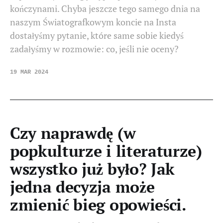
kończynami. Chyba jeszcze tego samego dnia na
naszym Światografkowym koncie na Insta
dostałyśmy pytanie, które same sobie kiedyś
zadałyśmy w rozmowie: co, jeśli nie oceny?
19 MAR 2024
Czy naprawdę (w
popkulturze i literaturze)
wszystko już było? Jak
jedna decyzja może
zmienić bieg opowieści.