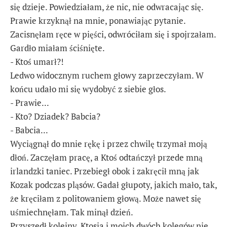
się dzieje. Powiedziałam, że nic, nie odwracając się.
Prawie krzyknął na mnie, ponawiając pytanie.
Zacisnęłam ręce w pięści, odwróciłam się i spojrzałam.
Gardło miałam ściśnięte.
- Ktoś umarł?!
Ledwo widocznym ruchem głowy zaprzeczyłam. W
końcu udało mi się wydobyć z siebie głos.
- Prawie...
- Kto? Dziadek? Babcia?
- Babcia...
Wyciągnął do mnie rękę i przez chwilę trzymał moją
dłoń. Zaczęłam pracę, a Ktoś odtańczył przede mną
irlandzki taniec. Przebiegł obok i zakręcił mną jak
Kozak podczas pląsów. Gadał głupoty, jakich mało, tak,
że kręciłam z politowaniem głową. Może nawet się
uśmiechnęłam. Tak minął dzień.
Przyszedł kolejny. Ktosia i moich dwóch kolegów nie