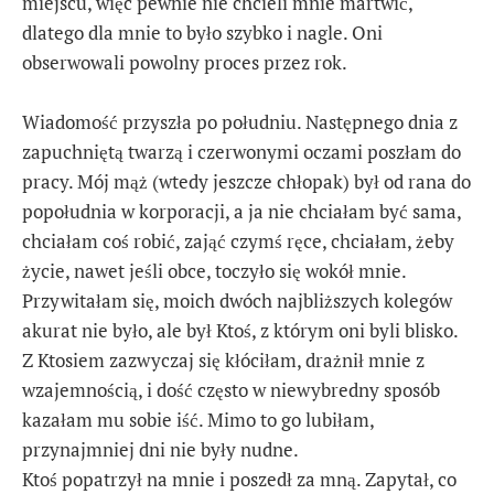
miejscu, więc pewnie nie chcieli mnie martwić,
dlatego dla mnie to było szybko i nagle. Oni
obserwowali powolny proces przez rok.
Wiadomość przyszła po południu. Następnego dnia z
zapuchniętą twarzą i czerwonymi oczami poszłam do
pracy. Mój mąż (wtedy jeszcze chłopak) był od rana do
popołudnia w korporacji, a ja nie chciałam być sama,
chciałam coś robić, zająć czymś ręce, chciałam, żeby
życie, nawet jeśli obce, toczyło się wokół mnie.
Przywitałam się, moich dwóch najbliższych kolegów
akurat nie było, ale był Ktoś, z którym oni byli blisko.
Z Ktosiem zazwyczaj się kłóciłam, drażnił mnie z
wzajemnością, i dość często w niewybredny sposób
kazałam mu sobie iść. Mimo to go lubiłam,
przynajmniej dni nie były nudne.
Ktoś popatrzył na mnie i poszedł za mną. Zapytał, co