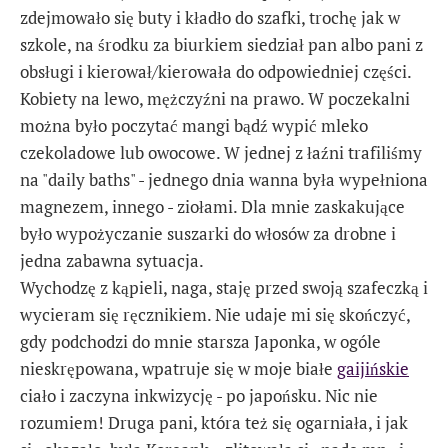
zdejmowało się buty i kładło do szafki, trochę jak w
szkole, na środku za biurkiem siedział pan albo pani z
obsługi i kierował/kierowała do odpowiedniej części.
Kobiety na lewo, mężczyźni na prawo. W poczekalni
można było poczytać mangi bądź wypić mleko
czekoladowe lub owocowe. W jednej z łaźni trafiliśmy
na "daily baths" - jednego dnia wanna była wypełniona
magnezem, innego - ziołami. Dla mnie zaskakujące
było wypożyczanie suszarki do włosów za drobne i
jedna zabawna sytuacja.
Wychodzę z kąpieli, naga, staję przed swoją szafeczką i
wycieram się ręcznikiem. Nie udaje mi się skończyć,
gdy podchodzi do mnie starsza Japonka, w ogóle
nieskrępowana, wpatruje się w moje białe
gaijińskie
ciało i zaczyna inkwizycję - po japońsku. Nic nie
rozumiem! Druga pani, która też się ogarniała, i jak