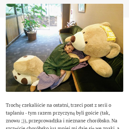
Trochę czekaliście na ostatni, trzeci post z serii o
taplaniu - tym razem przyczyną byli goście (tak,
znowu ;)), przeprowadzka i nieznane choróbsko. Na
szczęście choróbsko już mniej mi daje się we znaki, a