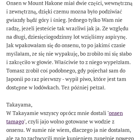
Onsen w Mount Hakone miał dwie części, wewnętrzną
i zewnętrzną, dzięki czemu można było podziwiać
gwiazdy bądź góry i śnieg. Jednego tylko Wam nie
radzę, jeżeli jesteście tak wrażliwi jak ja. Ze względu
na długi, dziesięciogodzinny lot wzięliśmy aspirynę.
Jak wpakowałam się do onsenu, to po jakimś czasie
myślałam, że się nie wypakuję, bo zrobiło mi się słabo
i zakręciło w głowie. Właściwie to z niego wypełzłam.
Tomasz zrobił coś podobnego, gdy pojechał sam do
Japonii po raz pierwszy - wypił piwo, które jest tam
dostępne w lodówkach. Też później pełzał.
Takayama,
W Takayamie wszyscy oprócz mnie dostali "
onsen
tamago
", czyli jajo wolno gotowane w wodzie z
onsenu. W sumie nie wiem, dlaczego ja nie dostałam,
ale za to zachwycili mnie kupieniem zupełnie nowego