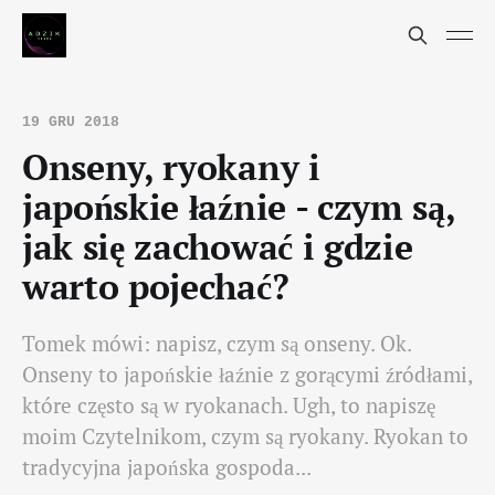
19 GRU 2018
Onseny, ryokany i
japońskie łaźnie - czym są,
jak się zachować i gdzie
warto pojechać?
Tomek mówi: napisz, czym są onseny. Ok.
Onseny to japońskie łaźnie z gorącymi źródłami,
które często są w ryokanach. Ugh, to napiszę
moim Czytelnikom, czym są ryokany. Ryokan to
tradycyjna japońska gospoda...