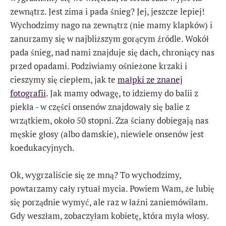
zewnątrz. Jest zima i pada śnieg? Jej, jeszcze lepiej!
Wychodzimy nago na zewnątrz (nie mamy klapków) i
zanurzamy się w najbliższym gorącym źródle. Wokół
pada śnieg, nad nami znajduje się dach, chroniący nas
przed opadami. Podziwiamy ośnieżone krzaki i
cieszymy się ciepłem, jak te
małpki ze znanej
fotografii
. Jak mamy odwagę, to idziemy do balii z
piekła - w części onsenów znajdowały się balie z
wrzątkiem, około 50 stopni. Zza ściany dobiegają nas
męskie głosy (albo damskie), niewiele onsenów jest
koedukacyjnych.
Ok, wygrzaliście się ze mną? To wychodzimy,
powtarzamy cały rytuał mycia. Powiem Wam, że lubię
się porządnie wymyć, ale raz w łaźni zaniemówiłam.
Gdy weszłam, zobaczyłam kobietę, która myła włosy.