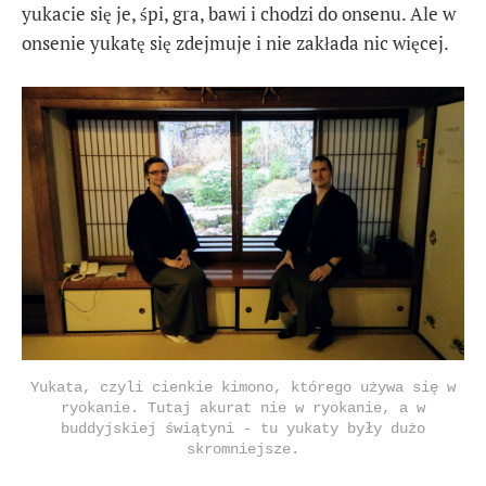
yukacie się je, śpi, gra, bawi i chodzi do onsenu. Ale w
onsenie yukatę się zdejmuje i nie zakłada nic więcej.
Yukata, czyli cienkie kimono, którego używa się w
ryokanie. Tutaj akurat nie w ryokanie, a w
buddyjskiej świątyni - tu yukaty były dużo
skromniejsze.