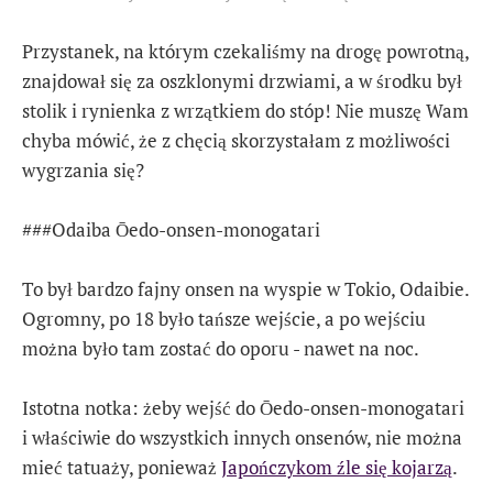
Przystanek, na którym czekaliśmy na drogę powrotną,
znajdował się za oszklonymi drzwiami, a w środku był
stolik i rynienka z wrzątkiem do stóp! Nie muszę Wam
chyba mówić, że z chęcią skorzystałam z możliwości
wygrzania się?
###Odaiba Ōedo-onsen-monogatari
To był bardzo fajny onsen na wyspie w Tokio, Odaibie.
Ogromny, po 18 było tańsze wejście, a po wejściu
można było tam zostać do oporu - nawet na noc.
Istotna notka: żeby wejść do Ōedo-onsen-monogatari
i właściwie do wszystkich innych onsenów, nie można
mieć tatuaży, ponieważ
Japończykom źle się kojarzą
.