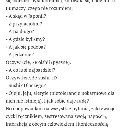
się okazało, była Koreanką, zlitowała się nade mną i
tłumaczy, czego nie rozumiem.
- A skąd w Japonii?
- Z przyjaciółmi?
- A na długo?
- A gdzie byliśmy?
- A jak się podoba?
- A jedzenie?
Oczywiście, że oishii (pyszne).
- A co lubi najbardziej?
Oczywiście, że sushi. :D
- Sushi? Dlaczego?
- Ojeju, jeju, alergie (nietolerancje pokarmowe dla
nich nie istnieją). I jak sobie daje radę?
No i odpowiadam na wszystkie pytania, zakrywając
cycki ręcznikiem, zestresowana swoją nagością,
interakcją z obcym człowiekiem i koniecznością