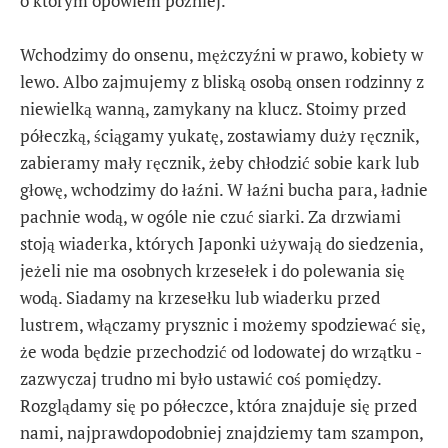
o którym opowiem później.
Wchodzimy do onsenu, mężczyźni w prawo, kobiety w
lewo. Albo zajmujemy z bliską osobą onsen rodzinny z
niewielką wanną, zamykany na klucz. Stoimy przed
półeczką, ściągamy yukatę, zostawiamy duży ręcznik,
zabieramy mały ręcznik, żeby chłodzić sobie kark lub
głowę, wchodzimy do łaźni. W łaźni bucha para, ładnie
pachnie wodą, w ogóle nie czuć siarki. Za drzwiami
stoją wiaderka, których Japonki używają do siedzenia,
jeżeli nie ma osobnych krzesełek i do polewania się
wodą. Siadamy na krzesełku lub wiaderku przed
lustrem, włączamy prysznic i możemy spodziewać się,
że woda będzie przechodzić od lodowatej do wrzątku -
zazwyczaj trudno mi było ustawić coś pomiędzy.
Rozglądamy się po półeczce, która znajduje się przed
nami, najprawdopodobniej znajdziemy tam szampon,