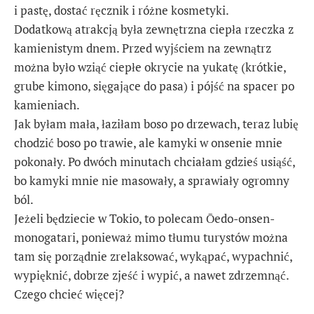
i pastę, dostać ręcznik i różne kosmetyki.
Dodatkową atrakcją była zewnętrzna ciepła rzeczka z
kamienistym dnem. Przed wyjściem na zewnątrz
można było wziąć ciepłe okrycie na yukatę (krótkie,
grube kimono, sięgające do pasa) i pójść na spacer po
kamieniach.
Jak byłam mała, łaziłam boso po drzewach, teraz lubię
chodzić boso po trawie, ale kamyki w onsenie mnie
pokonały. Po dwóch minutach chciałam gdzieś usiąść,
bo kamyki mnie nie masowały, a sprawiały ogromny
ból.
Jeżeli będziecie w Tokio, to polecam Ōedo-onsen-
monogatari, ponieważ mimo tłumu turystów można
tam się porządnie zrelaksować, wykąpać, wypachnić,
wypięknić, dobrze zjeść i wypić, a nawet zdrzemnąć.
Czego chcieć więcej?