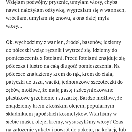
Wzięłam podwójny prysznic, umyłam włosy, chyba
nawet nałożyłam odżywkę, wygrzałam się w wannach,
wróciłam, umyłam się znowu, a ona dalej myła
włosy...
Ok, wychodzimy z wanien, źródeł, basenów, idziemy
do półeczki wziąc ręcznik i wytrzeć się. Idziemy do
pomieszczenia z fotelami. Przed fotelami znajduje się
półeczka i lustro na całą długość pomieszczenia. Na
półeczce znajdziemy krem do rąk, krem do ciała,
patyczki do uszu, waciki, jednorazowe szczoteczki do
zębów, możliwe, że małą pastę i zdezynfekowane
plastikowe grzebienie i suszarkę. Bardzo możliwe, że
znajdziemy krem z końskim olejem, popularnym
składnikiem japońskich kosmetyków. Wtarliśmy w
siebie maści, oleje, kremy, wysuszyliśmy włosy? Czas
na założenie yukaty i powrót do pokoju, na kolację lub