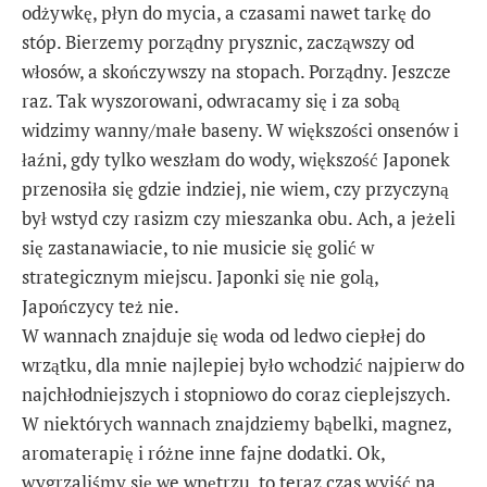
odżywkę, płyn do mycia, a czasami nawet tarkę do
stóp. Bierzemy porządny prysznic, zacząwszy od
włosów, a skończywszy na stopach. Porządny. Jeszcze
raz. Tak wyszorowani, odwracamy się i za sobą
widzimy wanny/małe baseny. W większości onsenów i
łaźni, gdy tylko weszłam do wody, większość Japonek
przenosiła się gdzie indziej, nie wiem, czy przyczyną
był wstyd czy rasizm czy mieszanka obu. Ach, a jeżeli
się zastanawiacie, to nie musicie się golić w
strategicznym miejscu. Japonki się nie golą,
Japończycy też nie.
W wannach znajduje się woda od ledwo ciepłej do
wrzątku, dla mnie najlepiej było wchodzić najpierw do
najchłodniejszych i stopniowo do coraz cieplejszych.
W niektórych wannach znajdziemy bąbelki, magnez,
aromaterapię i różne inne fajne dodatki. Ok,
wygrzaliśmy się we wnętrzu, to teraz czas wyjść na