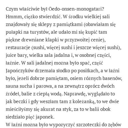
Czym właściwie był Ōedo-onsen-monogatari?
Hmmm, ciężko stwierdzić. W środku wielkiej sali
znajdowały się sklepy z pamiątkami (obawiałam się
pułapki na turystów, ale udało mi się kupić tam
piękne drewniane klapki w przyzwoitej cenie),
restauracje (sushi, więcej sushi i jeszcze więcej sushi),
juice bary, wielka sala jadalna i, w osobnej części,
łaźnie. W sali jadalnej można było spać, część
Japończyków drzemała słodko po posiłkach, a w łaźni
było, jeżeli dobrze pamiętam, osiem różnych basenów,
sauna sucha i parowa, a na zewnątrz oprócz dwóch
źródeł, balie z ciepłą wodą. Naprawdę, wyglądało to
jak beczki i gdy weszłam tam z koleżanką, to we dwie
mieściłyśmy się akurat na styk, za to w balii obok
siedziało pięć japonek.
W łaźni można było wypożyczyć szczoteczki do zębów