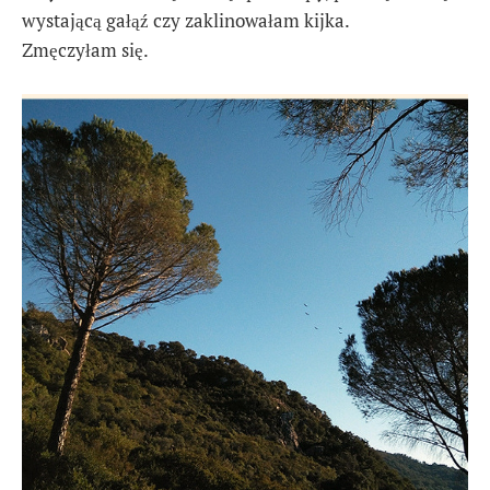
wystającą gałąź czy zaklinowałam kijka.
Zmęczyłam się.