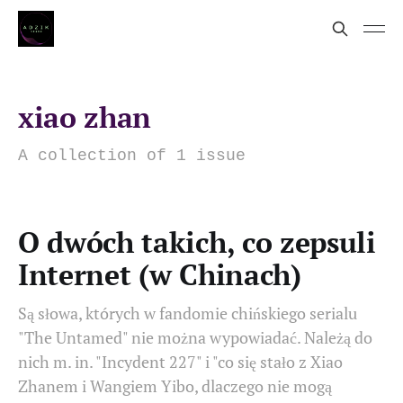
xiao zhan
A collection of 1 issue
O dwóch takich, co zepsuli
Internet (w Chinach)
Są słowa, których w fandomie chińskiego serialu
"The Untamed" nie można wypowiadać. Należą do
nich m. in. "Incydent 227" i "co się stało z Xiao
Zhanem i Wangiem Yibo, dlaczego nie mogą