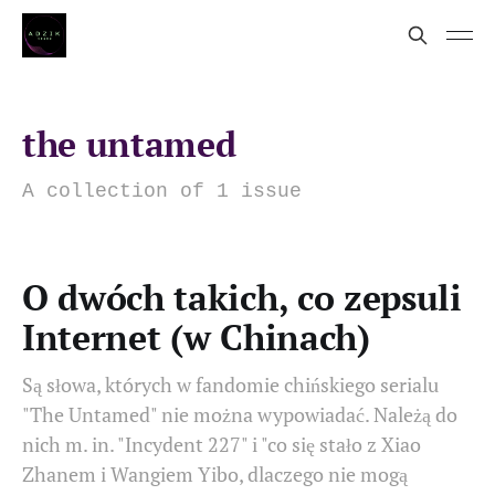
the untamed
A collection of 1 issue
O dwóch takich, co zepsuli
Internet (w Chinach)
Są słowa, których w fandomie chińskiego serialu
"The Untamed" nie można wypowiadać. Należą do
nich m. in. "Incydent 227" i "co się stało z Xiao
Zhanem i Wangiem Yibo, dlaczego nie mogą