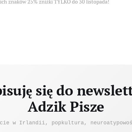
kich znaków 25% zniżki TYLKO do 30 listopada!
isuję się do newslet
Adzik Pisze
cie w Irlandii, popkultura, neuroatypowo