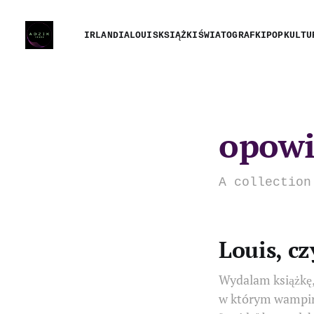
IRLANDIA
LOUIS
KSIĄŻKI
ŚWIATOGRAFKI
POPKULTU
opowi
A collection
Louis, cz
Wydalam książkę,
w którym wampiry