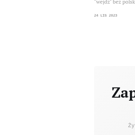
"wejdz" bez pols
24 LIS 2023
Zap
Ży