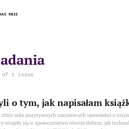
RA
O MNIE
adania
 of 1 issue
yli o tym, jak napisałam książ
 zbiór seks pozytywnych zmysłowych opowiadań o intym
 wtopiły się w społeczeństwo równie dobrze, jak technol