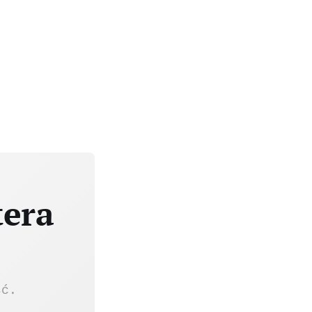
tera
ść.