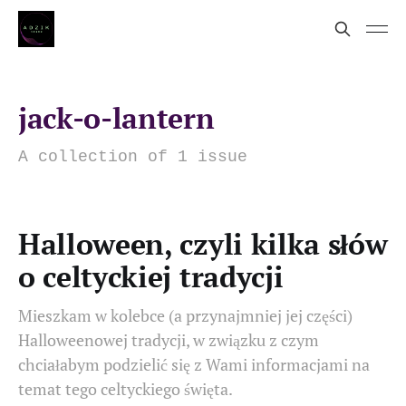
jack-o-lantern
A collection of 1 issue
Halloween, czyli kilka słów
o celtyckiej tradycji
Mieszkam w kolebce (a przynajmniej jej części)
Halloweenowej tradycji, w związku z czym
chciałabym podzielić się z Wami informacjami na
temat tego celtyckiego święta.