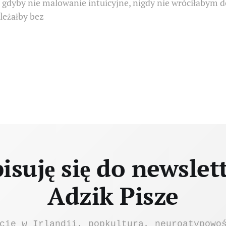
o gdyby nie malowanie intuicyjne, nigdy nie wróciłabym d
leżałby bez
isuję się do newslet
Adzik Pisze
cie w Irlandii, popkultura, neuroatypowo