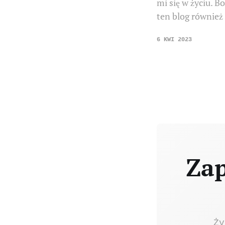
mi się w życiu. B
ten blog również 
6 KWI 2023
Zap
Ży