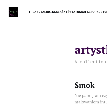
IRLANDIA
LOUIS
KSIĄŻKI
ŚWIATOGRAFKI
POPKULTU
artys
A collection
Smok
Nie pamiętam czy
malowaniem intuic