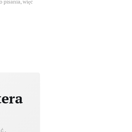
o pisania, więc
tera
ść.